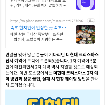
현대백화점그룹 멤버십 혜택으로 쇼
핑, 리빙, 패션, 문화까지 알뜰하게
즐기세요!
https://m.place.naver.com/restaurant/17570965
광고
74
속초 현지인이 인정한 곳 속초 로
컬들이 사랑하는 곳
매일 삶는 국내산 족발부터 뜨끈한
국밥까지, 로컬들이 사랑하는 속초의
숨은 밥집! 속초에 왔으면 이곳은 꼭
오셔야죠! 족발, 국밥은 무조건 여기!
연말을 맞아 많은 분들이 기다리던
더현대 크리스마스
전시 예약
이 드디어 오픈되었습니다. 1차 예약이 5분
만에 매진되면서 2차 예약 역시 치열할 것으로 예상되
는데요. 이번 포스팅에서는
더현대 크리스마스 2차 예
약 방법과 성공 꿀팁, 실패 시 현장 웨이팅 방법
을 안내
해 드리겠습니다.