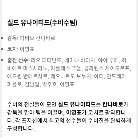
실드 유나이티드(수비수팀)
감독
: 파비오 칸나바로
코치
: 이영표
출전 선수
: 리오 퍼디난드, 네마냐 비디치, 야야 투레, 하
비에르 마스체라노, 카를레스 푸욜, 클라렌스 세이도르프,
에드윈 반데르사르, 레오나르도 보누치, 아디, 안드레아
피를로, 김남일, 박주호, 이영표
수비의 전설들이 모인
실드 유나이티드
는
칸나바로
가
감독을 맡아 팀을 이끌며,
이영표
가 코치로 활약합니
다. 각 포지션에서 최고의 선수들이 수비진을 완벽하게
구성합니다.