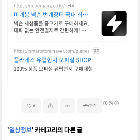
https://m.bunjang.co.kr/
광고
미개봉 넥슨 번개장터 국내 최대
브랜드 중고거래
넥슨 새상품을 중고가로 구매하세요.
대화 없는 안전결제로 간편하게! 전
국 각지에서 올라오는 전국구 최다
상품 매일 10만 개 이상의 신규 상품
업로드
https://smartstore.naver.com/planes
광고
플라네스 유럽현지 오피셜 SHOP
100% 정품 오피셜 유럽현지 구매대행
구독하기
6
'
일상정보
' 카테고리의 다른 글